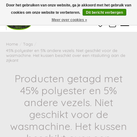
Wij zijn gesloten van 24 december tot en met 25 januari. Houd er rekening mee
Door het gebruiken van onze website, ga je akkoord met het gebruik van
dat de levertijd van uw bestelling in deze periode langer kan zijn dan
gebruikelijk.
cookies om onze website te verbeteren.
Dit bericht verbergen
Meer over cookies »
Verlanglijst
Winkelwag
Home
/
Tags
/
45% polyester en 5% andere vezels. Niet geschikt voor de
wasmachine. Het kussen beschikt over een ritssluiting aan de
zijkant
Producten getagd met
45% polyester en 5%
andere vezels. Niet
geschikt voor de
wasmachine. Het kussen