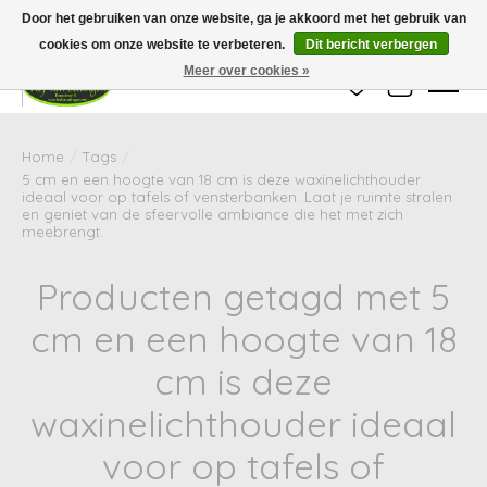
Wij zijn gesloten van 24 december tot en met 25 januari. Houd er rekening mee
Door het gebruiken van onze website, ga je akkoord met het gebruik van
dat de levertijd van uw bestelling in deze periode langer kan zijn dan
gebruikelijk.
cookies om onze website te verbeteren.
Dit bericht verbergen
Meer over cookies »
Verlanglijst
Winkelwag
Home
/
Tags
/
5 cm en een hoogte van 18 cm is deze waxinelichthouder
ideaal voor op tafels of vensterbanken. Laat je ruimte stralen
en geniet van de sfeervolle ambiance die het met zich
meebrengt.
Producten getagd met 5
cm en een hoogte van 18
cm is deze
waxinelichthouder ideaal
voor op tafels of