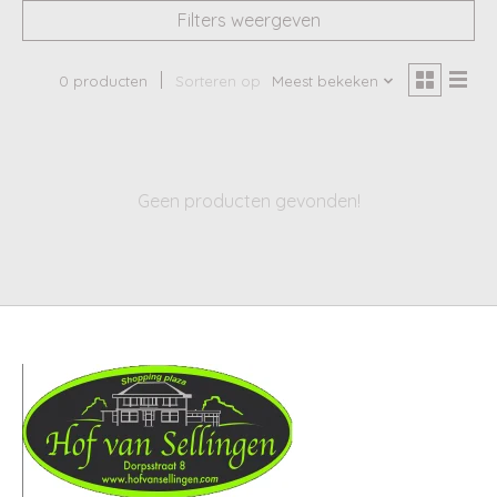
Filters weergeven
0 producten
Sorteren op
Meest bekeken
Geen producten gevonden!