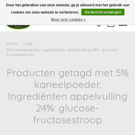
Wij zijn gesloten van 24 december tot en met 25 januari. Houd er rekening mee
Door het gebruiken van onze website, ga je akkoord met het gebruik van
dat de levertijd van uw bestelling in deze periode langer kan zijn dan
gebruikelijk.
cookies om onze website te verbeteren.
Dit bericht verbergen
Meer over cookies »
Verlanglijst
Winkelwag
Home
/
Tags
/
5% kaneelpoeder. Ingrediënten appelvulling 24%: glucose-
fructosestroop
Producten getagd met 5%
kaneelpoeder.
Ingrediënten appelvulling
24%: glucose-
fructosestroop