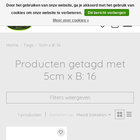
Wij zijn gesloten van 24 december tot en met 25 januari. Houd er rekening mee
Door het gebruiken van onze website, ga je akkoord met het gebruik van
dat de levertijd van uw bestelling in deze periode langer kan zijn dan
gebruikelijk.
cookies om onze website te verbeteren.
Dit bericht verbergen
Meer over cookies »
Verlanglijst
Winkelwag
Home
/
Tags
/
5cm x B: 16
Producten getagd met
5cm x B: 16
Filters weergeven
1 producten
Sorteren op
Meest bekeken