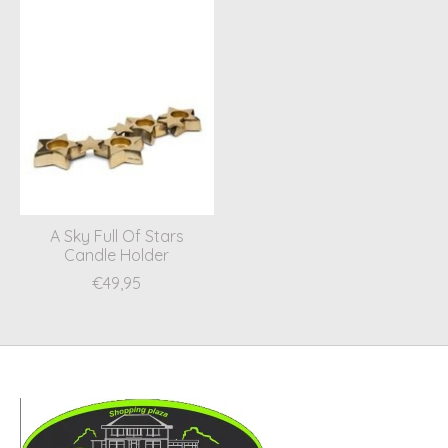
A Sky Full Of Stars
Candle Holder
€49,95