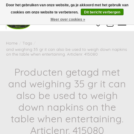
Wij zijn gesloten van 24 december tot en met 25 januari. Houd er rekening mee
Door het gebruiken van onze website, ga je akkoord met het gebruik van
dat de levertijd van uw bestelling in deze periode langer kan zijn dan
gebruikelijk.
cookies om onze website te verbeteren.
Dit bericht verbergen
Meer over cookies »
Verlanglijst
Winkelwag
Home
/
Tags
/
and weighing 35 gr it can also be used to weigh down napkins
on the table when entertaining. Articlenr. 415080
Producten getagd met
and weighing 35 gr it can
also be used to weigh
down napkins on the
table when entertaining.
Articlenr. 415080