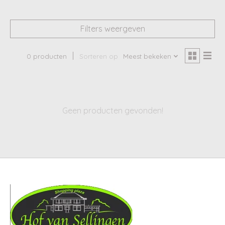
Filters weergeven
0 producten
Sorteren op
Meest bekeken
Geen producten gevonden!