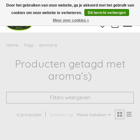
Wij zijn gesloten van 24 december tot en met 25 januari. Houd er rekening mee
Door het gebruiken van onze website, ga je akkoord met het gebruik van
dat de levertijd van uw bestelling in deze periode langer kan zijn dan
gebruikelijk.
cookies om onze website te verbeteren.
Dit bericht verbergen
Meer over cookies »
Verlanglijst
Winkelwag
Home
/
Tags
/
aroma’s)
Producten getagd met
aroma’s)
Filters weergeven
0 producten
Sorteren op
Meest bekeken