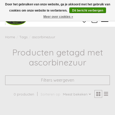
Wij zijn gesloten van 24 december tot en met 25 januari. Houd er rekening mee
Door het gebruiken van onze website, ga je akkoord met het gebruik van
dat de levertijd van uw bestelling in deze periode langer kan zijn dan
gebruikelijk.
cookies om onze website te verbeteren.
Dit bericht verbergen
Meer over cookies »
Verlanglijst
Winkelwag
Home
/
Tags
/
ascorbinezuur
Producten getagd met
ascorbinezuur
Filters weergeven
0 producten
Sorteren op
Meest bekeken