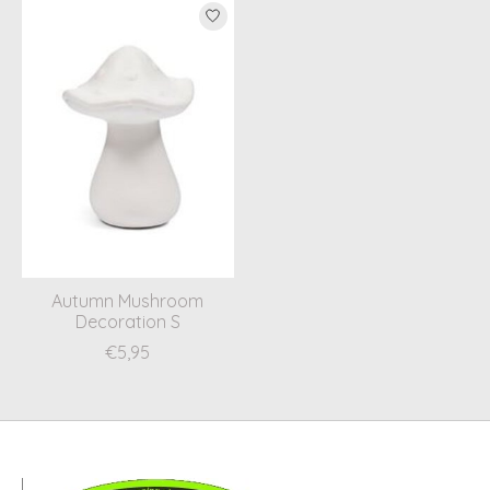
Autumn Mushroom
Decoration S
€5,95