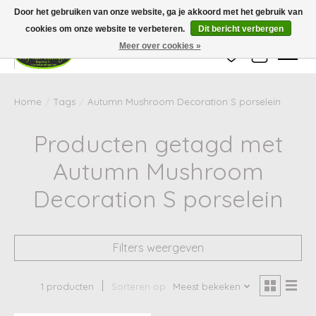
Wij zijn gesloten van 24 december tot en met 25 januari. Houd er rekening mee
Door het gebruiken van onze website, ga je akkoord met het gebruik van
dat de levertijd van uw bestelling in deze periode langer kan zijn dan
gebruikelijk.
cookies om onze website te verbeteren.
Dit bericht verbergen
Meer over cookies »
Verlanglijst
Winkelwag
Home
/
Tags
/
Autumn Mushroom Decoration S porselein
Producten getagd met
Autumn Mushroom
Decoration S porselein
Filters weergeven
1 producten
Sorteren op
Meest bekeken