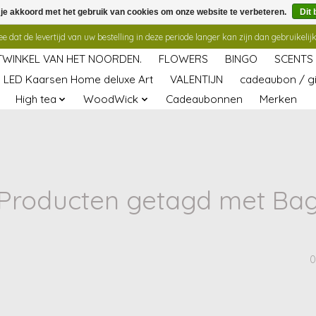
 je akkoord met het gebruik van cookies om onze website te verbeteren.
Dit 
 dat de levertijd van uw bestelling in deze periode langer kan zijn dan gebruikelijk
TWINKEL VAN HET NOORDEN.
FLOWERS
BINGO
SCENTS
LED Kaarsen Home deluxe Art
VALENTIJN
cadeaubon / gi
High tea
WoodWick
Cadeaubonnen
Merken
Producten getagd met Ba
0