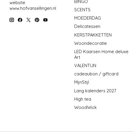
BINGO
website
www.hofvansellingen.nl
SCENTS
MOEDERDAG
Delicatessen
KERSTPAKKETTEN
Woondecoratie
LED Kaarsen Home deluxe
Art
VALENTIJN
cadeaubon / giftcard
MijnStijl
Lang kalenders 2027
High tea
WoodWick