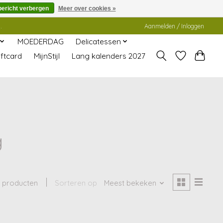
bericht verbergen
Meer over cookies »
.
Aanmelden / Inloggen
MOEDERDAG
Delicatessen
ftcard
MijnStijl
Lang kalenders 2027
g
 producten
Sorteren op
Meest bekeken