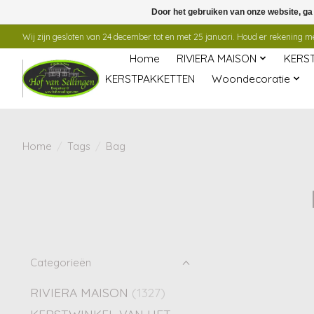
Door het gebruiken van onze website, ga
Wij zijn gesloten van 24 december tot en met 25 januari. Houd er rekening mee
Home
RIVIERA MAISON
KERS
KERSTPAKKETTEN
Woondecoratie
Home
/
Tags
/
Bag
Categorieën
RIVIERA MAISON
(1327)
KERSTWINKEL VAN HET