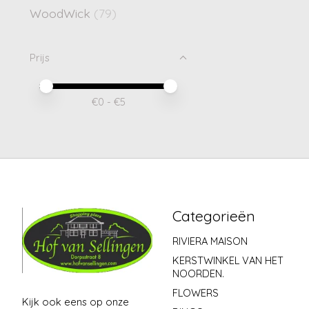
WoodWick
(79)
Prijs
Minimale prijswaarde
Price maximum value
€
0
- €
5
Categorieën
RIVIERA MAISON
KERSTWINKEL VAN HET
NOORDEN.
FLOWERS
Kijk ook eens op onze