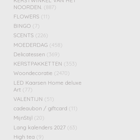
NOORDEN.
(887)
FLOWERS
(11)
BINGO
(7)
SCENTS
(226)
MOEDERDAG
(458)
Delicatessen
(369)
KERSTPAKKETTEN
(353)
Woondecoratie
(2470)
LED Kaarsen Home deluxe
Art
(77)
VALENTIJN
(51)
cadeaubon / giftcard
(11)
MijnStijl
(20)
Lang kalenders 2027
(63)
High tea
(9)