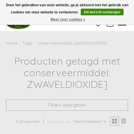
Wij zijn gesloten van 24 december tot en met 25 januari. Houd er rekening mee
Door het gebruiken van onze website, ga je akkoord met het gebruik van
dat de levertijd van uw bestelling in deze periode langer kan zijn dan
gebruikelijk.
cookies om onze website te verbeteren.
Dit bericht verbergen
Meer over cookies »
Verlanglijst
Winkelwag
Home
/
Tags
/
conserveermiddel: ZWAVELDIOXIDE]
Producten getagd met
conserveermiddel:
ZWAVELDIOXIDE]
Filters weergeven
0 producten
Sorteren op
Meest bekeken