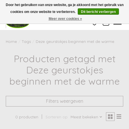
Wij zijn gesloten van 24 december tot en met 25 januari. Houd er rekening mee
Door het gebruiken van onze website, ga je akkoord met het gebruik van
dat de levertijd van uw bestelling in deze periode langer kan zijn dan
gebruikelijk.
cookies om onze website te verbeteren.
Dit bericht verbergen
Meer over cookies »
Verlanglijst
Winkelwag
Home
/
Tags
/
Deze geurstokjes beginnen met de warme
Producten getagd met
Deze geurstokjes
beginnen met de warme
Filters weergeven
0 producten
Sorteren op
Meest bekeken