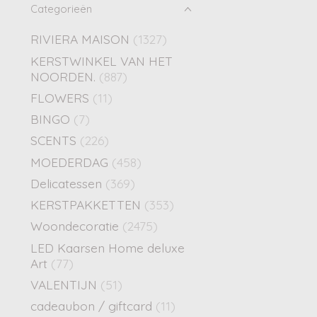
Categorieën
RIVIERA MAISON
(1327)
KERSTWINKEL VAN HET
NOORDEN.
(887)
FLOWERS
(11)
BINGO
(7)
SCENTS
(226)
MOEDERDAG
(458)
Delicatessen
(369)
KERSTPAKKETTEN
(353)
Woondecoratie
(2475)
LED Kaarsen Home deluxe
Art
(77)
VALENTIJN
(51)
cadeaubon / giftcard
(11)