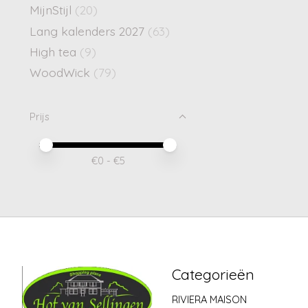
MijnStijl
(20)
Lang kalenders 2027
(63)
High tea
(9)
WoodWick
(79)
Prijs
Minimale prijswaarde
Price maximum value
€
0
- €
5
Categorieën
RIVIERA MAISON