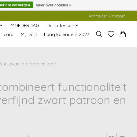
bericht verbergen
Meer over cookies »
.
Aanmelden / Inloggen
MOEDERDAG
Delicatessen
ftcard
MijnStijl
Lang kalenders 2027
fijnd zwart patroon en logo
ombineert functionaliteit
verfijnd zwart patroon en