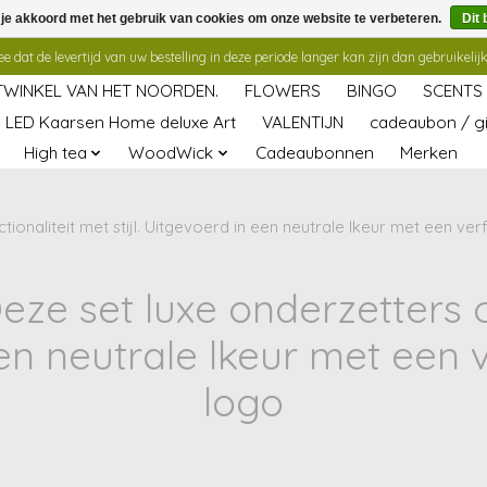
 je akkoord met het gebruik van cookies om onze website te verbeteren.
Dit 
 dat de levertijd van uw bestelling in deze periode langer kan zijn dan gebruikelijk
TWINKEL VAN HET NOORDEN.
FLOWERS
BINGO
SCENTS
LED Kaarsen Home deluxe Art
VALENTIJN
cadeaubon / gi
High tea
WoodWick
Cadeaubonnen
Merken
ionaliteit met stijl. Uitgevoerd in een neutrale lkeur met een ver
e set luxe onderzetters c
 een neutrale lkeur met een 
logo