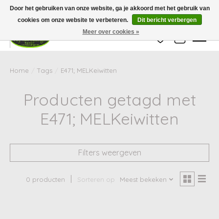
Wij zijn gesloten van 24 december tot en met 25 januari. Houd er rekening mee
Door het gebruiken van onze website, ga je akkoord met het gebruik van
dat de levertijd van uw bestelling in deze periode langer kan zijn dan
gebruikelijk.
cookies om onze website te verbeteren.
Dit bericht verbergen
Meer over cookies »
Verlanglijst
Winkelwag
Home
/
Tags
/
E471; MELKeiwitten
Producten getagd met
E471; MELKeiwitten
Filters weergeven
0 producten
Sorteren op
Meest bekeken