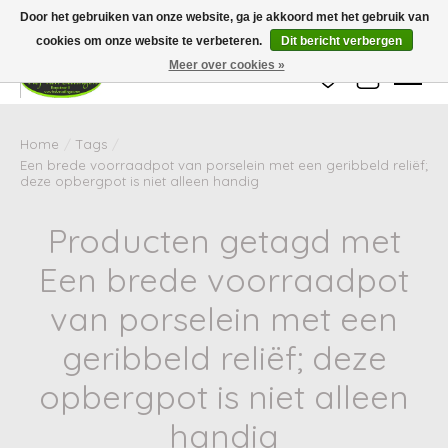
Wij zijn gesloten van 24 december tot en met 25 januari. Houd er rekening mee
Door het gebruiken van onze website, ga je akkoord met het gebruik van
dat de levertijd van uw bestelling in deze periode langer kan zijn dan
gebruikelijk.
cookies om onze website te verbeteren.
Dit bericht verbergen
Meer over cookies »
Verlanglijst
Winkelwag
Home
/
Tags
/
Een brede voorraadpot van porselein met een geribbeld reliëf;
deze opbergpot is niet alleen handig
Producten getagd met
Een brede voorraadpot
van porselein met een
geribbeld reliëf; deze
opbergpot is niet alleen
handig