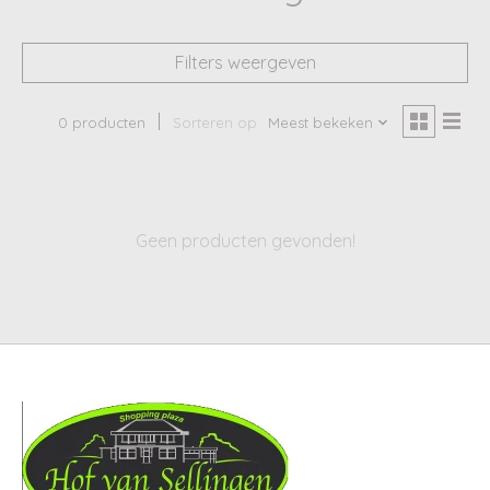
Filters weergeven
0 producten
Sorteren op
Meest bekeken
Geen producten gevonden!