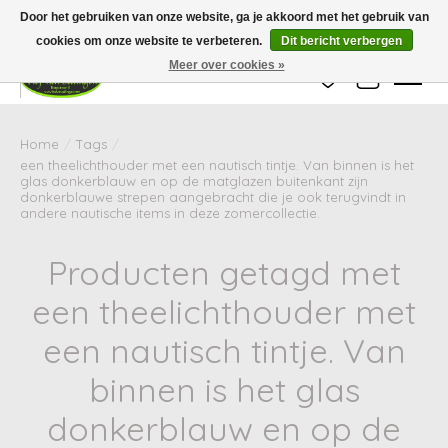
Wij zijn gesloten van 24 december tot en met 25 januari. Houd er rekening mee
Door het gebruiken van onze website, ga je akkoord met het gebruik van
dat de levertijd van uw bestelling in deze periode langer kan zijn dan
gebruikelijk.
cookies om onze website te verbeteren.
Dit bericht verbergen
Meer over cookies »
Verlanglijst
Winkelwag
Home
/
Tags
/
een theelichthouder met een nautisch tintje. Van binnen is het
glas donkerblauw en op de matglazen buitenkant zijn
donkerblauwe strepen aangebracht die je ook terugvindt in
andere nautische items in deze zomercollectie.
Producten getagd met
een theelichthouder met
een nautisch tintje. Van
binnen is het glas
donkerblauw en op de