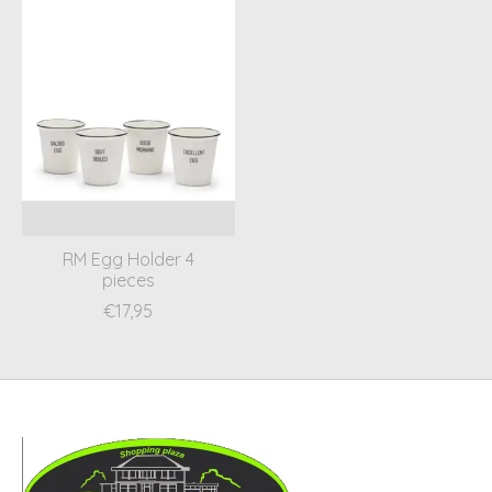
RM Egg Holder 4
pieces
€17,95