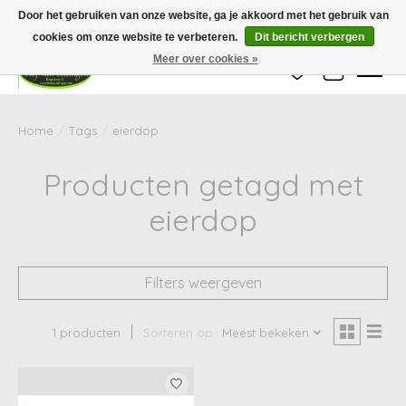
Wij zijn gesloten van 24 december tot en met 25 januari. Houd er rekening mee
Door het gebruiken van onze website, ga je akkoord met het gebruik van
dat de levertijd van uw bestelling in deze periode langer kan zijn dan
gebruikelijk.
cookies om onze website te verbeteren.
Dit bericht verbergen
Meer over cookies »
Verlanglijst
Winkelwag
Home
/
Tags
/
eierdop
Producten getagd met
eierdop
Filters weergeven
1 producten
Sorteren op
Meest bekeken