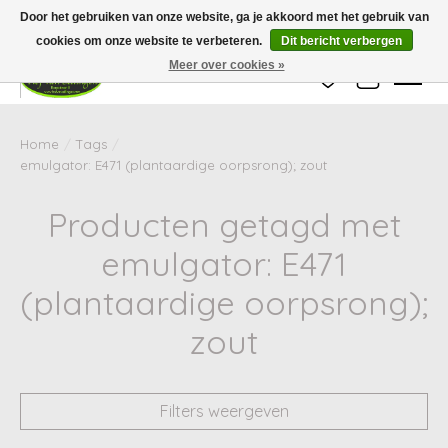
Wij zijn gesloten van 24 december tot en met 25 januari. Houd er rekening mee
Door het gebruiken van onze website, ga je akkoord met het gebruik van
dat de levertijd van uw bestelling in deze periode langer kan zijn dan
gebruikelijk.
cookies om onze website te verbeteren.
Dit bericht verbergen
Meer over cookies »
Verlanglijst
Winkelwag
Home
/
Tags
/
emulgator: E471 (plantaardige oorpsrong); zout
Producten getagd met
emulgator: E471
(plantaardige oorpsrong);
zout
Filters weergeven