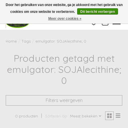
Wij zijn gesloten van 24 december tot en met 25 januari. Houd er rekening mee
Door het gebruiken van onze website, ga je akkoord met het gebruik van
dat de levertijd van uw bestelling in deze periode langer kan zijn dan
gebruikelijk.
cookies om onze website te verbeteren.
Dit bericht verbergen
Meer over cookies »
Verlanglijst
Winkelwag
Home
/
Tags
/
emulgator: SOJAlecithine; 0
Producten getagd met
emulgator: SOJAlecithine;
0
Filters weergeven
0 producten
Sorteren op
Meest bekeken