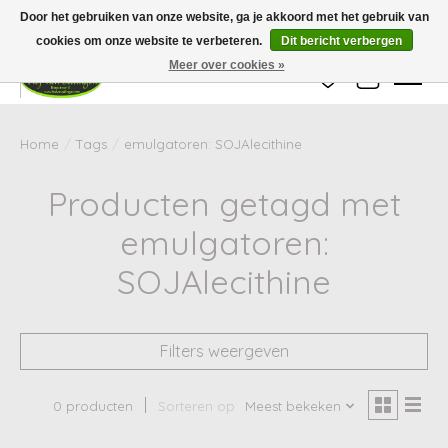
Wij zijn gesloten van 24 december tot en met 25 januari. Houd er rekening mee
Door het gebruiken van onze website, ga je akkoord met het gebruik van
dat de levertijd van uw bestelling in deze periode langer kan zijn dan
gebruikelijk.
cookies om onze website te verbeteren.
Dit bericht verbergen
Meer over cookies »
Verlanglijst
Winkelwag
Home
/
Tags
/
emulgatoren: SOJAlecithine
Producten getagd met
emulgatoren:
SOJAlecithine
Filters weergeven
0 producten
Sorteren op
Meest bekeken