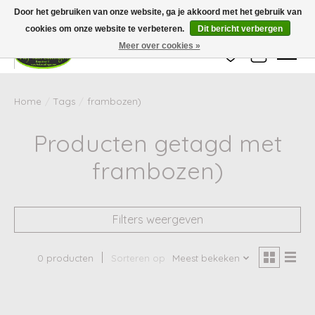
Wij zijn gesloten van 24 december tot en met 25 januari. Houd er rekening mee
Door het gebruiken van onze website, ga je akkoord met het gebruik van
dat de levertijd van uw bestelling in deze periode langer kan zijn dan
gebruikelijk.
cookies om onze website te verbeteren.
Dit bericht verbergen
Meer over cookies »
Verlanglijst
Winkelwag
Home
/
Tags
/
frambozen)
Producten getagd met
frambozen)
Filters weergeven
0 producten
Sorteren op
Meest bekeken