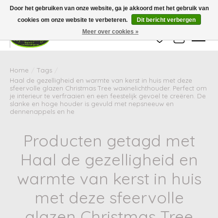
Wij zijn gesloten van 24 december tot en met 25 januari. Houd er rekening mee
Door het gebruiken van onze website, ga je akkoord met het gebruik van
dat de levertijd van uw bestelling in deze periode langer kan zijn dan
gebruikelijk.
cookies om onze website te verbeteren.
Dit bericht verbergen
Meer over cookies »
Verlanglijst
Winkelwag
Home
/
Tags
/
Haal de gezelligheid en warmte van kerst in huis met deze
sfeervolle glazen Christmas Tree waxinelichthouder. Perfect om
je interieur te verfraaien en een feestelijk gevoel te creëren. De
slanke en hoge houder is gevuld met nepsneeuw en
dennenappels en he
Producten getagd met
Haal de gezelligheid en
warmte van kerst in huis
met deze sfeervolle
glazen Christmas Tree