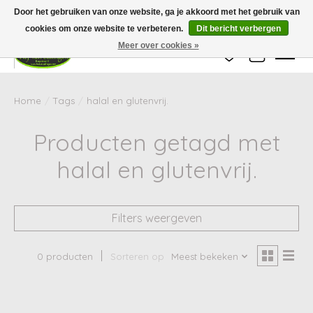
Wij zijn gesloten van 24 december tot en met 25 januari. Houd er rekening mee
Door het gebruiken van onze website, ga je akkoord met het gebruik van
dat de levertijd van uw bestelling in deze periode langer kan zijn dan
gebruikelijk.
cookies om onze website te verbeteren.
Dit bericht verbergen
Meer over cookies »
Verlanglijst
Winkelwag
Home
/
Tags
/
halal en glutenvrij.
Producten getagd met
halal en glutenvrij.
Filters weergeven
0 producten
Sorteren op
Meest bekeken