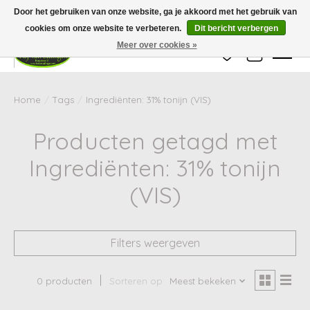
Wij zijn gesloten van 24 december tot en met 25 januari. Houd er rekening mee
Door het gebruiken van onze website, ga je akkoord met het gebruik van
dat de levertijd van uw bestelling in deze periode langer kan zijn dan
gebruikelijk.
cookies om onze website te verbeteren.
Dit bericht verbergen
Meer over cookies »
Verlanglijst
Winkelwag
Home
/
Tags
/
Ingrediënten: 31% tonijn (VIS)
Producten getagd met
Ingrediënten: 31% tonijn
(VIS)
Filters weergeven
0 producten
Sorteren op
Meest bekeken