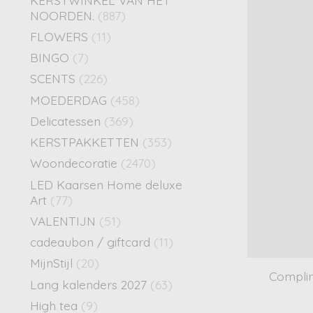
NOORDEN.
(887)
FLOWERS
(11)
BINGO
(7)
SCENTS
(226)
MOEDERDAG
(458)
Delicatessen
(369)
KERSTPAKKETTEN
(353)
Woondecoratie
(2470)
LED Kaarsen Home deluxe
Art
(77)
VALENTIJN
(51)
cadeaubon / giftcard
(11)
MijnStijl
(20)
Complim
Lang kalenders 2027
(63)
High tea
(9)