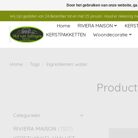
Door het gebruiken van onze website, ga
Wij zijn gesloten van 24 december tot en met 25 januari. Houd er rekening mee
Home
RIVIERA MAISON
KERS
KERSTPAKKETTEN
Woondecoratie
Home
/
Tags
/
Ingrediënten: water
Product
Categorieën
RIVIERA MAISON
(1327)
KERSTWINKEL VAN HET