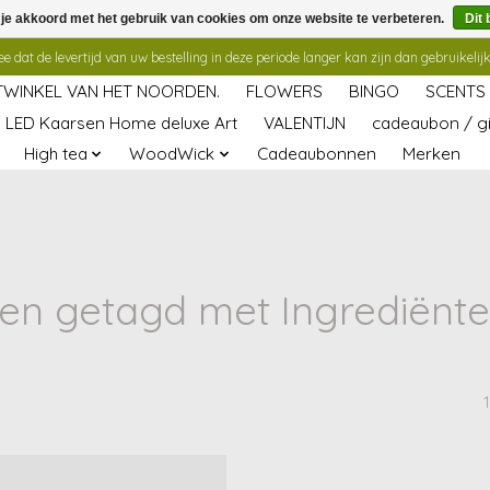
 je akkoord met het gebruik van cookies om onze website te verbeteren.
Dit 
 dat de levertijd van uw bestelling in deze periode langer kan zijn dan gebruikelijk
TWINKEL VAN HET NOORDEN.
FLOWERS
BINGO
SCENTS
LED Kaarsen Home deluxe Art
VALENTIJN
cadeaubon / gi
High tea
WoodWick
Cadeaubonnen
Merken
en getagd met Ingrediënte