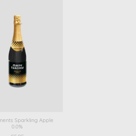
ents Sparkling Apple
0.0%