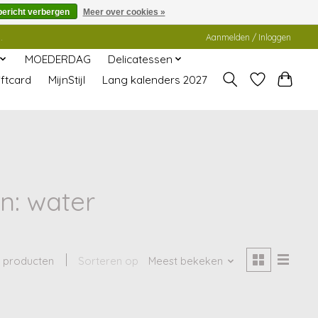
bericht verbergen
Meer over cookies »
.
Aanmelden / Inloggen
MOEDERDAG
Delicatessen
ftcard
MijnStijl
Lang kalenders 2027
n: water
1 producten
Sorteren op
Meest bekeken