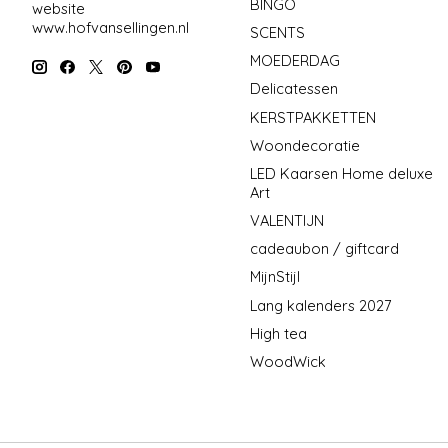
BINGO
website
www.hofvansellingen.nl
SCENTS
MOEDERDAG
Delicatessen
KERSTPAKKETTEN
Woondecoratie
LED Kaarsen Home deluxe
Art
VALENTIJN
cadeaubon / giftcard
MijnStijl
Lang kalenders 2027
High tea
WoodWick