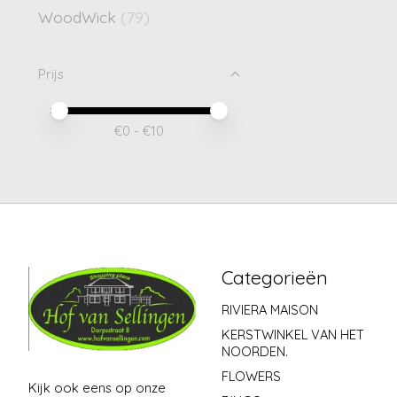
WoodWick
(79)
Prijs
Minimale prijswaarde
Price maximum value
€
0
- €
10
Categorieën
RIVIERA MAISON
KERSTWINKEL VAN HET
NOORDEN.
FLOWERS
Kijk ook eens op onze