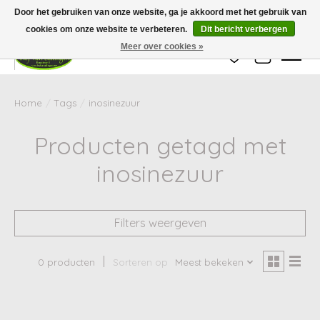
Wij zijn gesloten van 24 december tot en met 25 januari. Houd er rekening mee
Door het gebruiken van onze website, ga je akkoord met het gebruik van
dat de levertijd van uw bestelling in deze periode langer kan zijn dan
gebruikelijk.
cookies om onze website te verbeteren.
Dit bericht verbergen
Meer over cookies »
Verlanglijst
Winkelwag
Home
/
Tags
/
inosinezuur
Producten getagd met
inosinezuur
Filters weergeven
0 producten
Sorteren op
Meest bekeken