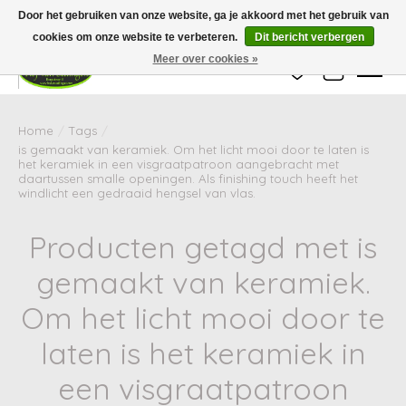
Wij zijn gesloten van 24 december tot en met 25 januari. Houd er rekening mee
Door het gebruiken van onze website, ga je akkoord met het gebruik van
dat de levertijd van uw bestelling in deze periode langer kan zijn dan
gebruikelijk.
cookies om onze website te verbeteren.
Dit bericht verbergen
Meer over cookies »
Verlanglijst
Winkelwag
Home
/
Tags
/
is gemaakt van keramiek. Om het licht mooi door te laten is
het keramiek in een visgraatpatroon aangebracht met
daartussen smalle openingen. Als finishing touch heeft het
windlicht een gedraaid hengsel van vlas.
Producten getagd met is
gemaakt van keramiek.
Om het licht mooi door te
laten is het keramiek in
een visgraatpatroon