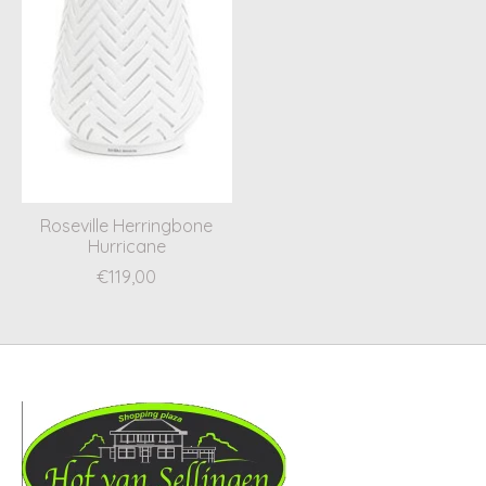
Roseville Herringbone
Hurricane
€119,00