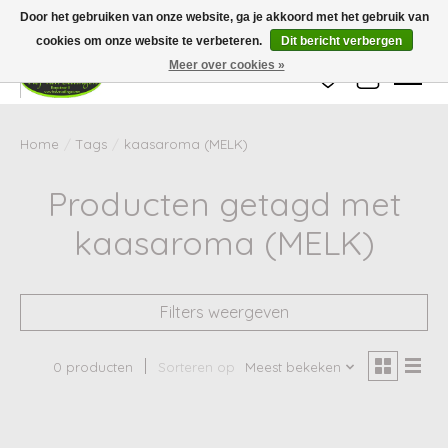
Wij zijn gesloten van 24 december tot en met 25 januari. Houd er rekening mee
Door het gebruiken van onze website, ga je akkoord met het gebruik van
dat de levertijd van uw bestelling in deze periode langer kan zijn dan
gebruikelijk.
cookies om onze website te verbeteren.
Dit bericht verbergen
Meer over cookies »
Verlanglijst
Winkelwag
Home
/
Tags
/
kaasaroma (MELK)
Producten getagd met
kaasaroma (MELK)
Filters weergeven
0 producten
Sorteren op
Meest bekeken