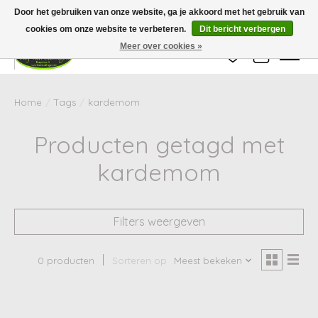
Wij zijn gesloten van 24 december tot en met 25 januari. Houd er rekening mee
Door het gebruiken van onze website, ga je akkoord met het gebruik van
dat de levertijd van uw bestelling in deze periode langer kan zijn dan
gebruikelijk.
cookies om onze website te verbeteren.
Dit bericht verbergen
Meer over cookies »
Verlanglijst
Winkelwag
Home
/
Tags
/
kardemom
Producten getagd met
kardemom
Filters weergeven
0 producten
Sorteren op
Meest bekeken