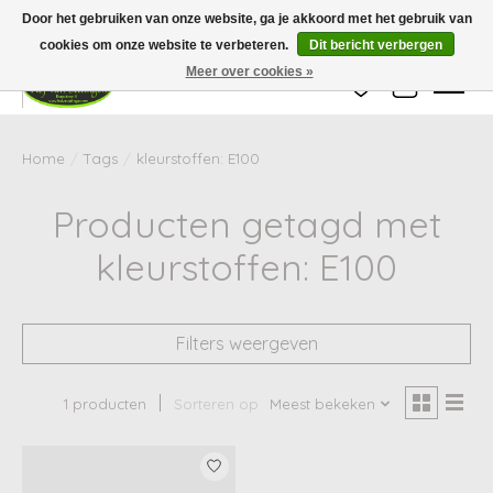
Wij zijn gesloten van 24 december tot en met 25 januari. Houd er rekening mee
Door het gebruiken van onze website, ga je akkoord met het gebruik van
dat de levertijd van uw bestelling in deze periode langer kan zijn dan
gebruikelijk.
cookies om onze website te verbeteren.
Dit bericht verbergen
Meer over cookies »
Verlanglijst
Winkelwag
Home
/
Tags
/
kleurstoffen: E100
Producten getagd met
kleurstoffen: E100
Filters weergeven
1 producten
Sorteren op
Meest bekeken