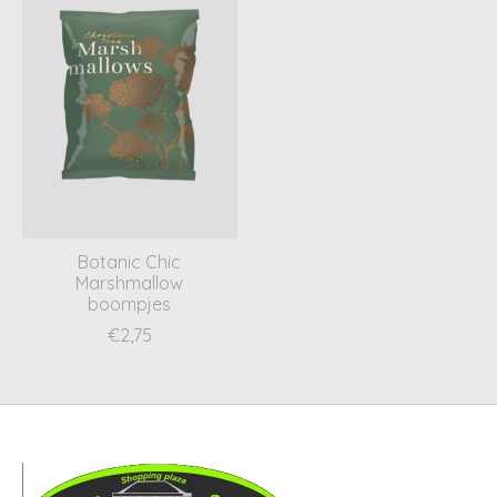
Botanic Chic
Marshmallow
boompjes
€2,75