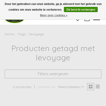
Wij zijn gesloten van 24 december tot en met 25 januari. Houd er rekening mee
Door het gebruiken van onze website, ga je akkoord met het gebruik van
dat de levertijd van uw bestelling in deze periode langer kan zijn dan
gebruikelijk.
cookies om onze website te verbeteren.
Dit bericht verbergen
Meer over cookies »
Verlanglijst
Winkelwag
Home
/
Tags
/
levoyage
Producten getagd met
levoyage
Filters weergeven
0 producten
Sorteren op
Meest bekeken