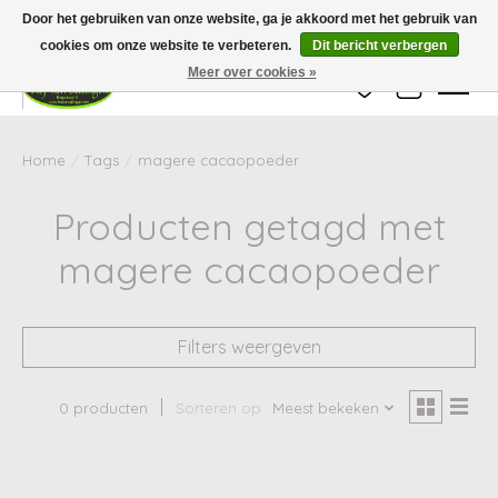
Wij zijn gesloten van 24 december tot en met 25 januari. Houd er rekening mee
Door het gebruiken van onze website, ga je akkoord met het gebruik van
dat de levertijd van uw bestelling in deze periode langer kan zijn dan
gebruikelijk.
cookies om onze website te verbeteren.
Dit bericht verbergen
Meer over cookies »
Verlanglijst
Winkelwag
Home
/
Tags
/
magere cacaopoeder
Producten getagd met
magere cacaopoeder
Filters weergeven
0 producten
Sorteren op
Meest bekeken