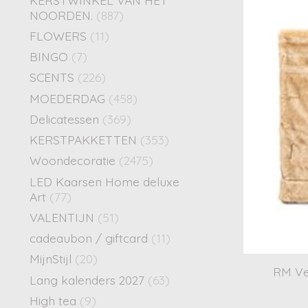
NOORDEN.
(887)
FLOWERS
(11)
BINGO
(7)
SCENTS
(226)
MOEDERDAG
(458)
Delicatessen
(369)
KERSTPAKKETTEN
(353)
Woondecoratie
(2475)
LED Kaarsen Home deluxe
Art
(77)
VALENTIJN
(51)
cadeaubon / giftcard
(11)
MijnStijl
(20)
RM Ve
Lang kalenders 2027
(63)
High tea
(9)