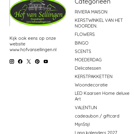
Categorieën
RIVIERA MAISON
KERSTWINKEL VAN HET
NOORDEN.
FLOWERS
Kijk ook eens op onze
BINGO
website
www.hofvansellingen.nl
SCENTS
MOEDERDAG
Delicatessen
KERSTPAKKETTEN
Woondecoratie
LED Kaarsen Home deluxe
Art
VALENTIJN
cadeaubon / giftcard
MijnStijl
Lang kalenders 2027