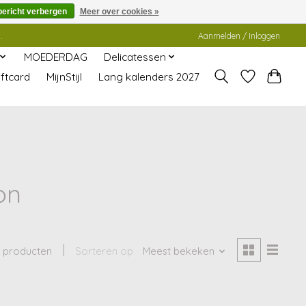
bericht verbergen
Meer over cookies »
.
Aanmelden / Inloggen
MOEDERDAG
Delicatessen
ftcard
MijnStijl
Lang kalenders 2027
on
1 producten
Sorteren op
Meest bekeken