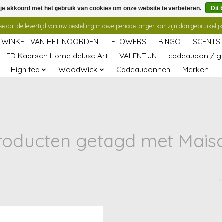
 je akkoord met het gebruik van cookies om onze website te verbeteren.
Dit 
 dat de levertijd van uw bestelling in deze periode langer kan zijn dan gebruikelijk
TWINKEL VAN HET NOORDEN.
FLOWERS
BINGO
SCENTS
LED Kaarsen Home deluxe Art
VALENTIJN
cadeaubon / gi
High tea
WoodWick
Cadeaubonnen
Merken
roducten getagd met Mais