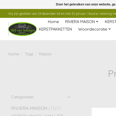
Door het gebruiken van onze website, ga
Wij zijn gesloten van 24 december tot en met 25 januari. Houd er rekening mee
Home
RIVIERA MAISON
KERS
KERSTPAKKETTEN
Woondecoratie
Home
/
Tags
/
Maison
P
Categorieën
RIVIERA MAISON
(1327)
KERSTWINKEL VAN HET