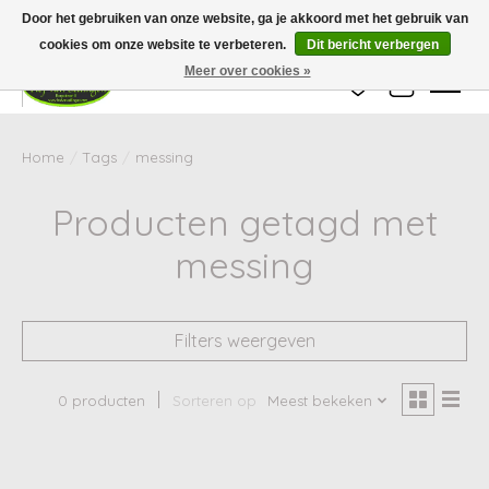
Wij zijn gesloten van 24 december tot en met 25 januari. Houd er rekening mee
Door het gebruiken van onze website, ga je akkoord met het gebruik van
dat de levertijd van uw bestelling in deze periode langer kan zijn dan
gebruikelijk.
cookies om onze website te verbeteren.
Dit bericht verbergen
Meer over cookies »
Verlanglijst
Winkelwag
Home
/
Tags
/
messing
Producten getagd met
messing
Filters weergeven
0 producten
Sorteren op
Meest bekeken