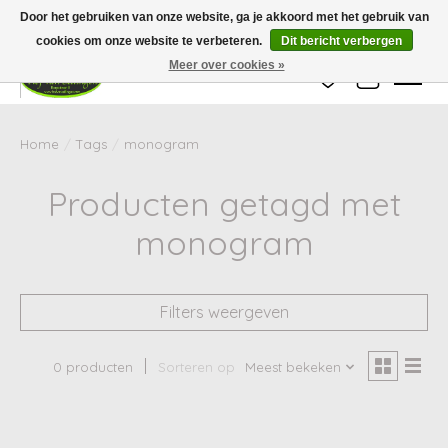
Wij zijn gesloten van 24 december tot en met 25 januari. Houd er rekening mee
Door het gebruiken van onze website, ga je akkoord met het gebruik van
dat de levertijd van uw bestelling in deze periode langer kan zijn dan
gebruikelijk.
cookies om onze website te verbeteren.
Dit bericht verbergen
Meer over cookies »
Verlanglijst
Winkelwag
Home
/
Tags
/
monogram
Producten getagd met
monogram
Filters weergeven
0 producten
Sorteren op
Meest bekeken