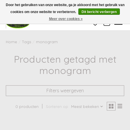
Wij zijn gesloten van 24 december tot en met 25 januari. Houd er rekening mee
Door het gebruiken van onze website, ga je akkoord met het gebruik van
dat de levertijd van uw bestelling in deze periode langer kan zijn dan
gebruikelijk.
cookies om onze website te verbeteren.
Dit bericht verbergen
Meer over cookies »
Verlanglijst
Winkelwag
Home
/
Tags
/
monogram
Producten getagd met
monogram
Filters weergeven
0 producten
Sorteren op
Meest bekeken