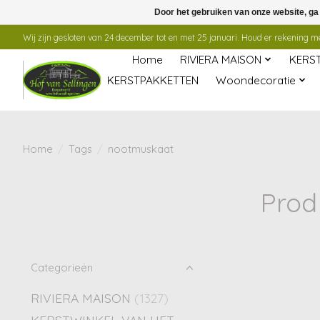
Door het gebruiken van onze website, ga
Wij zijn gesloten van 24 december tot en met 25 januari. Houd er rekening mee
Home
RIVIERA MAISON
KERS
KERSTPAKKETTEN
Woondecoratie
Home
/
Tags
/
nootmuskaat
Prod
Categorieën
RIVIERA MAISON
(1327)
KERSTWINKEL VAN HET