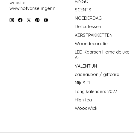
BINGO
website
www.hofvansellingen.nl
SCENTS
MOEDERDAG
Delicatessen
KERSTPAKKETTEN
Woondecoratie
LED Kaarsen Home deluxe
Art
VALENTIJN
cadeaubon / giftcard
MijnStijl
Lang kalenders 2027
High tea
WoodWick