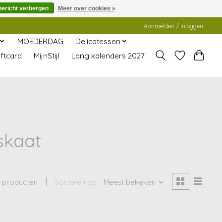
bericht verbergen
Meer over cookies »
.
Aanmelden / Inloggen
MOEDERDAG
Delicatessen
ftcard
MijnStijl
Lang kalenders 2027
skaat
 producten
Sorteren op
Meest bekeken