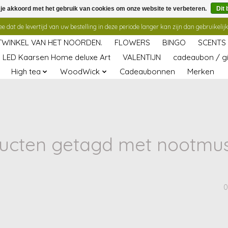
 je akkoord met het gebruik van cookies om onze website te verbeteren.
Dit 
 dat de levertijd van uw bestelling in deze periode langer kan zijn dan gebruikelijk
TWINKEL VAN HET NOORDEN.
FLOWERS
BINGO
SCENTS
LED Kaarsen Home deluxe Art
VALENTIJN
cadeaubon / gi
High tea
WoodWick
Cadeaubonnen
Merken
ucten getagd met nootmu
0