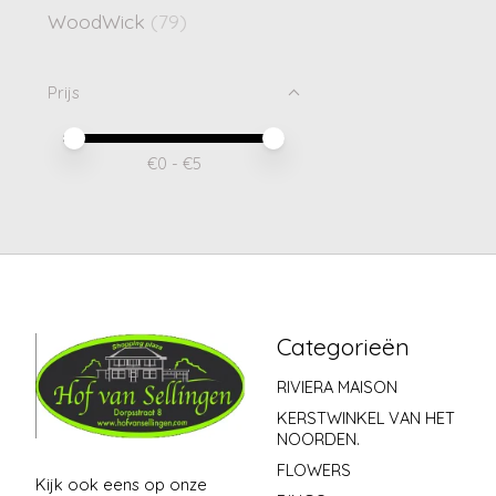
WoodWick
(79)
Prijs
Minimale prijswaarde
Price maximum value
€
0
- €
5
Categorieën
RIVIERA MAISON
KERSTWINKEL VAN HET
NOORDEN.
FLOWERS
Kijk ook eens op onze