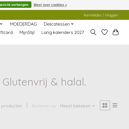
bericht verbergen
Meer over cookies »
.
Aanmelden / Inloggen
MOEDERDAG
Delicatessen
ftcard
MijnStijl
Lang kalenders 2027
lutenvrij & halal.
 producten
Sorteren op
Meest bekeken