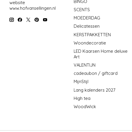
BINGO
website
www.hofvansellingen.nl
SCENTS
MOEDERDAG
Delicatessen
KERSTPAKKETTEN
Woondecoratie
LED Kaarsen Home deluxe
Art
VALENTIJN
cadeaubon / giftcard
MijnStijl
Lang kalenders 2027
High tea
WoodWick