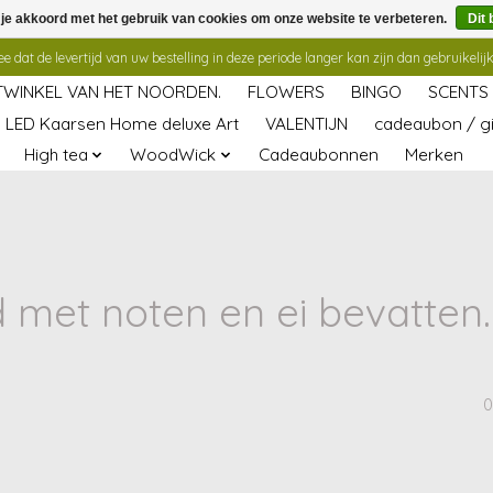
 je akkoord met het gebruik van cookies om onze website te verbeteren.
Dit 
 dat de levertijd van uw bestelling in deze periode langer kan zijn dan gebruikelijk
TWINKEL VAN HET NOORDEN.
FLOWERS
BINGO
SCENTS
LED Kaarsen Home deluxe Art
VALENTIJN
cadeaubon / gi
High tea
WoodWick
Cadeaubonnen
Merken
met noten en ei bevatten. G
0