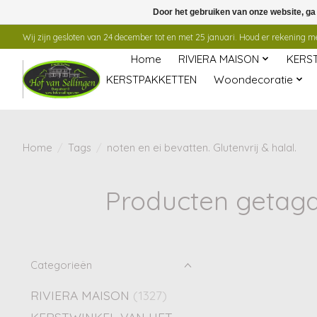
Door het gebruiken van onze website, ga
Wij zijn gesloten van 24 december tot en met 25 januari. Houd er rekening mee
Home
RIVIERA MAISON
KERS
KERSTPAKKETTEN
Woondecoratie
Home
/
Tags
/
noten en ei bevatten. Glutenvrij & halal.
Producten getagd 
Categorieën
RIVIERA MAISON
(1327)
KERSTWINKEL VAN HET