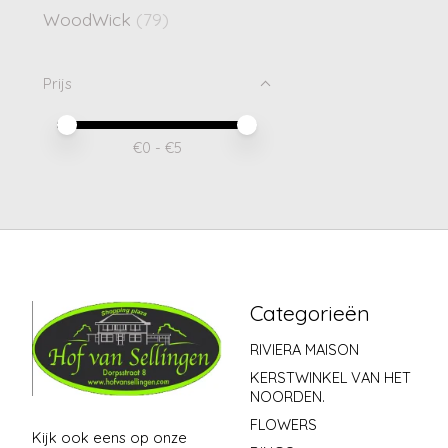
WoodWick
(79)
Prijs
Minimale prijswaarde
Price maximum value
€
0
- €
5
Categorieën
RIVIERA MAISON
KERSTWINKEL VAN HET
NOORDEN.
FLOWERS
Kijk ook eens op onze