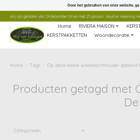
Door het gebruiken van onze website, ga
Wij zijn gesloten van 24 december tot en met 25 januari. Houd er rekening mee
Home
RIVIERA MAISON
KERS
KERSTPAKKETTEN
Woondecoratie
Home
/
Tags
/
Op deze kleine waxinelichthouder gebeurt 
Producten getagd met Op
De
Categorieën