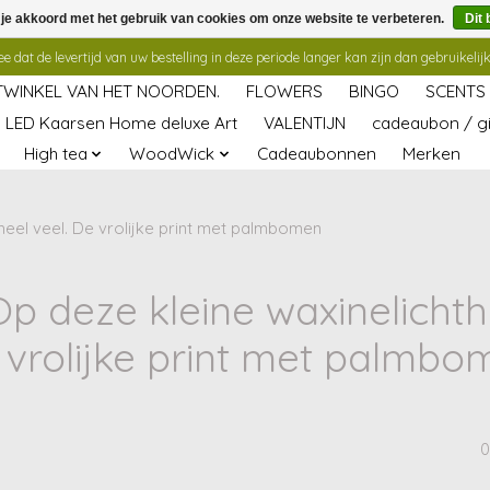
 je akkoord met het gebruik van cookies om onze website te verbeteren.
Dit 
 dat de levertijd van uw bestelling in deze periode langer kan zijn dan gebruikelijk
TWINKEL VAN HET NOORDEN.
FLOWERS
BINGO
SCENTS
LED Kaarsen Home deluxe Art
VALENTIJN
cadeaubon / gi
High tea
WoodWick
Cadeaubonnen
Merken
heel veel. De vrolijke print met palmbomen
 deze kleine waxinelichth
 vrolijke print met palmbo
0