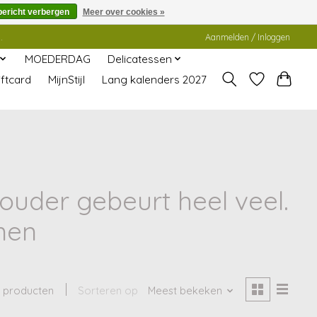
bericht verbergen
Meer over cookies »
.
Aanmelden / Inloggen
MOEDERDAG
Delicatessen
ftcard
MijnStijl
Lang kalenders 2027
ouder gebeurt heel veel.
men
 producten
Sorteren op
Meest bekeken