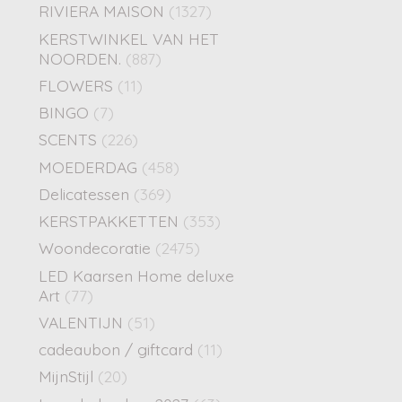
RIVIERA MAISON
(1327)
KERSTWINKEL VAN HET
NOORDEN.
(887)
FLOWERS
(11)
BINGO
(7)
SCENTS
(226)
MOEDERDAG
(458)
Delicatessen
(369)
KERSTPAKKETTEN
(353)
Woondecoratie
(2475)
LED Kaarsen Home deluxe
Art
(77)
VALENTIJN
(51)
cadeaubon / giftcard
(11)
MijnStijl
(20)