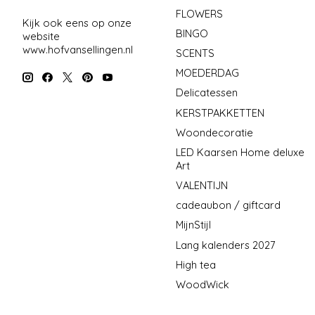
FLOWERS
Kijk ook eens op onze
BINGO
website
www.hofvansellingen.nl
SCENTS
MOEDERDAG
Delicatessen
KERSTPAKKETTEN
Woondecoratie
LED Kaarsen Home deluxe
Art
VALENTIJN
cadeaubon / giftcard
MijnStijl
Lang kalenders 2027
High tea
WoodWick