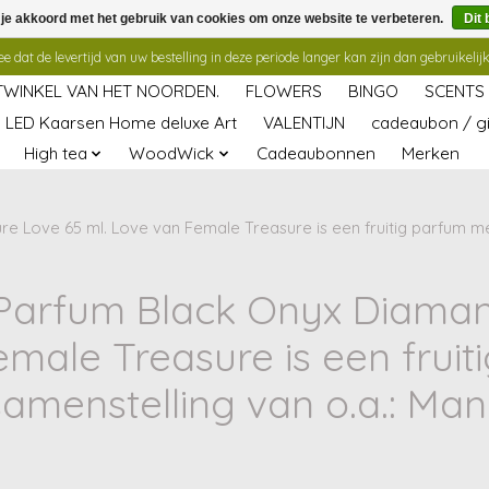
 je akkoord met het gebruik van cookies om onze website te verbeteren.
Dit 
 dat de levertijd van uw bestelling in deze periode langer kan zijn dan gebruikelijk
TWINKEL VAN HET NOORDEN.
FLOWERS
BINGO
SCENTS
LED Kaarsen Home deluxe Art
VALENTIJN
cadeaubon / gi
High tea
WoodWick
Cadeaubonnen
Merken
 Love 65 ml. Love van Female Treasure is een fruitig parfum met
Parfum Black Onyx Diaman
emale Treasure is een frui
amenstelling van o.a.: Man