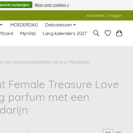
bericht verbergen
Meer over cookies »
.
Aanmelden / Inloggen
MOEDERDAG
Delicatessen
ftcard
MijnStijl
Lang kalenders 2027
 een geursamenstelling van o.a.: Mandarijn
t Female Treasure Love
tig parfum met een
darijn