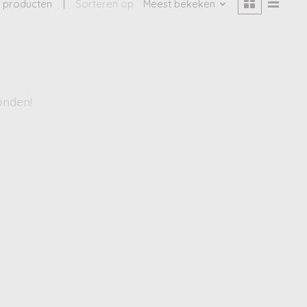
 producten
Sorteren op
Meest bekeken
onden!