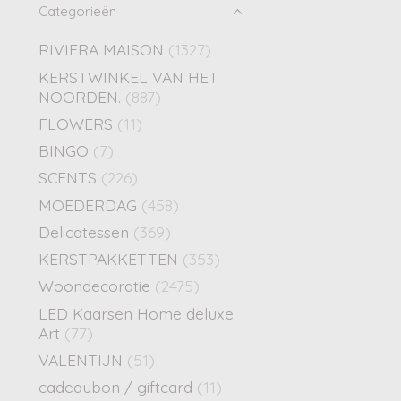
Categorieën
RIVIERA MAISON
(1327)
KERSTWINKEL VAN HET
NOORDEN.
(887)
FLOWERS
(11)
BINGO
(7)
SCENTS
(226)
MOEDERDAG
(458)
Delicatessen
(369)
KERSTPAKKETTEN
(353)
Woondecoratie
(2475)
LED Kaarsen Home deluxe
Art
(77)
VALENTIJN
(51)
cadeaubon / giftcard
(11)