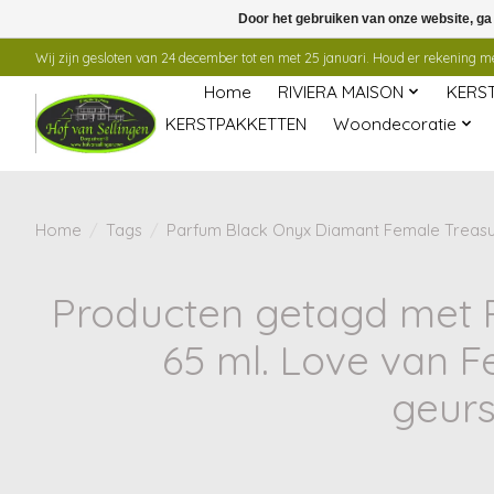
Door het gebruiken van onze website, ga
Wij zijn gesloten van 24 december tot en met 25 januari. Houd er rekening mee
Home
RIVIERA MAISON
KERS
KERSTPAKKETTEN
Woondecoratie
Home
/
Tags
/
Parfum Black Onyx Diamant Female Treasure
Producten getagd met 
65 ml. Love van F
geurs