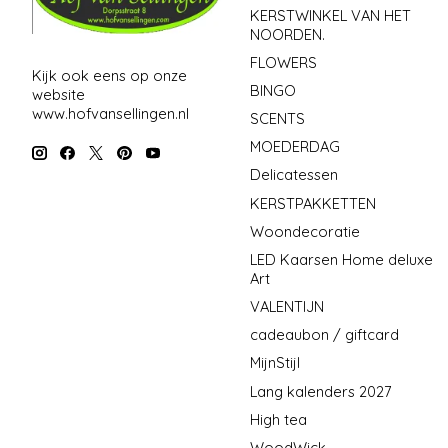
KERSTWINKEL VAN HET
NOORDEN.
FLOWERS
Kijk ook eens op onze
BINGO
website
www.hofvansellingen.nl
SCENTS
MOEDERDAG
Delicatessen
KERSTPAKKETTEN
Woondecoratie
LED Kaarsen Home deluxe
Art
VALENTIJN
cadeaubon / giftcard
MijnStijl
Lang kalenders 2027
High tea
WoodWick