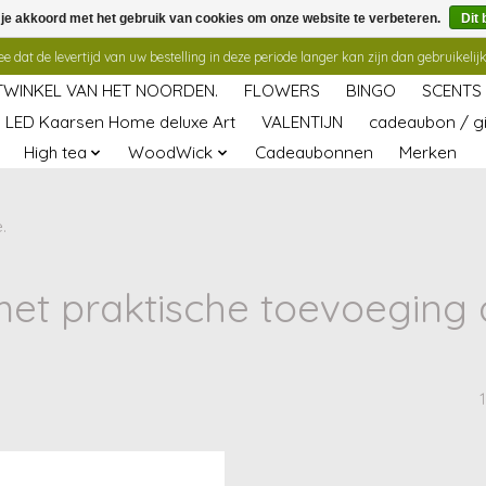
 je akkoord met het gebruik van cookies om onze website te verbeteren.
Dit 
 dat de levertijd van uw bestelling in deze periode langer kan zijn dan gebruikelijk
TWINKEL VAN HET NOORDEN.
FLOWERS
BINGO
SCENTS
LED Kaarsen Home deluxe Art
VALENTIJN
cadeaubon / gi
High tea
WoodWick
Cadeaubonnen
Merken
.
et praktische toevoeging a