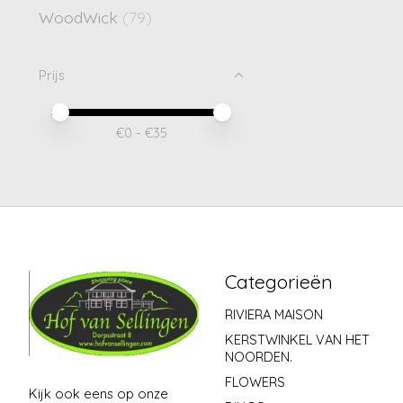
WoodWick
(79)
Prijs
Minimale prijswaarde
Price maximum value
€
0
- €
35
Categorieën
RIVIERA MAISON
KERSTWINKEL VAN HET
NOORDEN.
FLOWERS
Kijk ook eens op onze