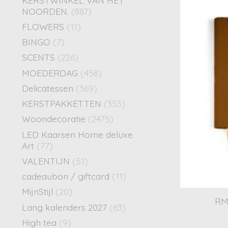
NOORDEN.
(887)
FLOWERS
(11)
BINGO
(7)
SCENTS
(226)
MOEDERDAG
(458)
Delicatessen
(369)
KERSTPAKKETTEN
(353)
Woondecoratie
(2475)
LED Kaarsen Home deluxe
Art
(77)
VALENTIJN
(51)
cadeaubon / giftcard
(11)
MijnStijl
(20)
RM
Lang kalenders 2027
(63)
High tea
(9)