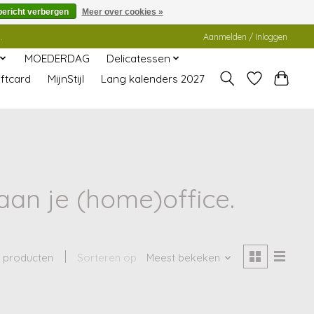
bericht verbergen
Meer over cookies »
.
Aanmelden / Inloggen
MOEDERDAG
Delicatessen
ftcard
MijnStijl
Lang kalenders 2027
an je (home)office.
1 producten
Sorteren op
Meest bekeken