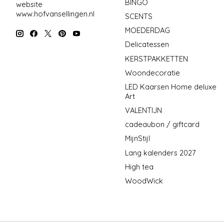
BINGO
website
www.hofvansellingen.nl
SCENTS
MOEDERDAG
Delicatessen
KERSTPAKKETTEN
Woondecoratie
LED Kaarsen Home deluxe
Art
VALENTIJN
cadeaubon / giftcard
MijnStijl
Lang kalenders 2027
High tea
WoodWick