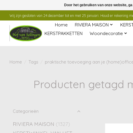
Door het gebruiken van onze website, ga
Wij zijn gesloten van 24 december tot en met 25 januari. Houd er rekening mee
Home
RIVIERA MAISON
KERS
KERSTPAKKETTEN
Woondecoratie
Home
/
Tags
/
praktische toevoeging aan je (home)office
Producten getagd m
Categorieën
RIVIERA MAISON
(1327)
KERSTWINKEL VAN HET