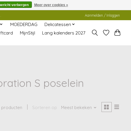
bericht verbergen
Meer over cookies »
.
Aanmelden / Inloggen
MOEDERDAG
Delicatessen
ftcard
MijnStijl
Lang kalenders 2027
ration S poselein
 producten
Sorteren op
Meest bekeken