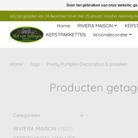
Door het gebruiken van onze website, ga
Wij zijn gesloten van 24 december tot en met 25 januari. Houd er rekening mee
Home
RIVIERA MAISON
KERS
KERSTPAKKETTEN
Woondecoratie
Home
/
Tags
/
Pretty Pumpkin Decoration S poselein
Producten getagd
Categorieën
RIVIERA MAISON
(1327)
KERSTWINKEL VAN HET