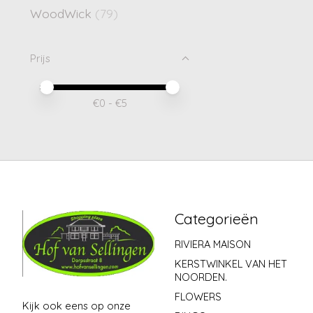
WoodWick
(79)
Prijs
Minimale prijswaarde
Price maximum value
€
0
- €
5
Categorieën
RIVIERA MAISON
KERSTWINKEL VAN HET
NOORDEN.
FLOWERS
Kijk ook eens op onze