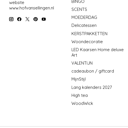
BINGO
website
www.hofvansellingen.nl
SCENTS
MOEDERDAG
Delicatessen
KERSTPAKKETTEN
Woondecoratie
LED Kaarsen Home deluxe
Art
VALENTIJN
cadeaubon / giftcard
MijnStijl
Lang kalenders 2027
High tea
WoodWick