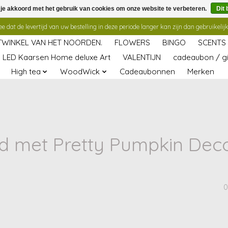
 je akkoord met het gebruik van cookies om onze website te verbeteren.
Dit 
 dat de levertijd van uw bestelling in deze periode langer kan zijn dan gebruikelijk
TWINKEL VAN HET NOORDEN.
FLOWERS
BINGO
SCENTS
LED Kaarsen Home deluxe Art
VALENTIJN
cadeaubon / gi
High tea
WoodWick
Cadeaubonnen
Merken
 met Pretty Pumpkin Deco
0