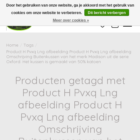
Wij zijn gesloten van 24 december tot en met 25 januari. Houd er rekening mee
Door het gebruiken van onze website, ga je akkoord met het gebruik van
dat de levertijd van uw bestelling in deze periode langer kan zijn dan
gebruikelijk.
cookies om onze website te verbeteren.
Dit bericht verbergen
Meer over cookies »
Verlanglijst
Winkelwag
Home
/
Tags
/
Product H Pvxq Lng afbeelding Product H Pvxq Lng afbeelding
Omschrijving Buitenkussen van het merk Madison uit de serie
Oxford. Het kussen is gemaakt van 50% katoen
Producten getagd met
Product H Pvxq Lng
afbeelding Product H
Pvxq Lng afbeelding
Omschrijving