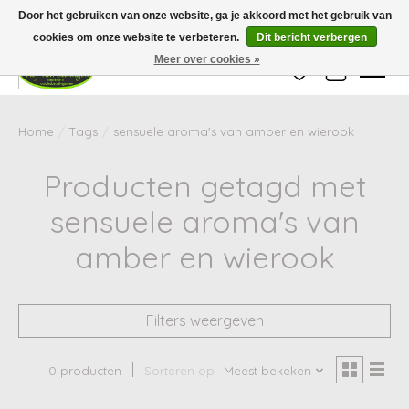
Wij zijn gesloten van 24 december tot en met 25 januari. Houd er rekening mee
Door het gebruiken van onze website, ga je akkoord met het gebruik van
dat de levertijd van uw bestelling in deze periode langer kan zijn dan
gebruikelijk.
cookies om onze website te verbeteren.
Dit bericht verbergen
Meer over cookies »
Verlanglijst
Winkelwag
Home
/
Tags
/
sensuele aroma's van amber en wierook
Producten getagd met
sensuele aroma's van
amber en wierook
Filters weergeven
0 producten
Sorteren op
Meest bekeken