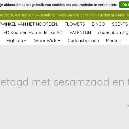
 je akkoord met het gebruik van cookies om onze website te verbeteren.
Dit 
 dat de levertijd van uw bestelling in deze periode langer kan zijn dan gebruikelijk
TWINKEL VAN HET NOORDEN.
FLOWERS
BINGO
SCENTS
LED Kaarsen Home deluxe Art
VALENTIJN
cadeaubon / gi
High tea
WoodWick
Cadeaubonnen
Merken
getagd met sesamzaad en t
0