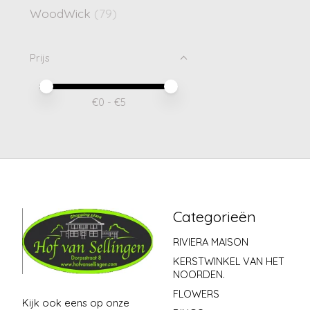
WoodWick
(79)
Prijs
Minimale prijswaarde
Price maximum value
€
0
- €
5
Categorieën
RIVIERA MAISON
KERSTWINKEL VAN HET
NOORDEN.
FLOWERS
Kijk ook eens op onze