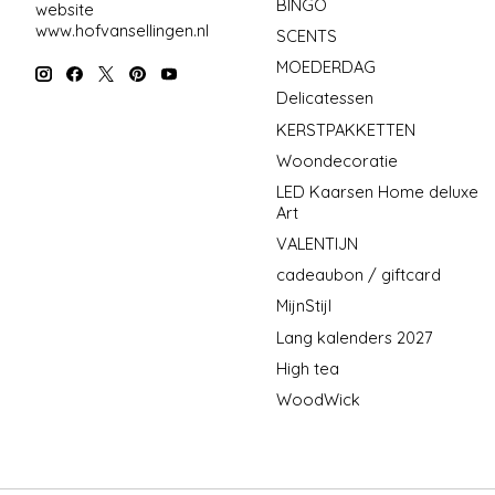
BINGO
website
www.hofvansellingen.nl
SCENTS
MOEDERDAG
Delicatessen
KERSTPAKKETTEN
Woondecoratie
LED Kaarsen Home deluxe
Art
VALENTIJN
cadeaubon / giftcard
MijnStijl
Lang kalenders 2027
High tea
WoodWick