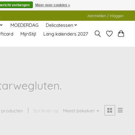
bericht verbergen
Meer over cookies »
.
Aanmelden / Inloggen
MOEDERDAG
Delicatessen
ftcard
MijnStijl
Lang kalenders 2027
arwegluten.
 producten
Sorteren op
Meest bekeken