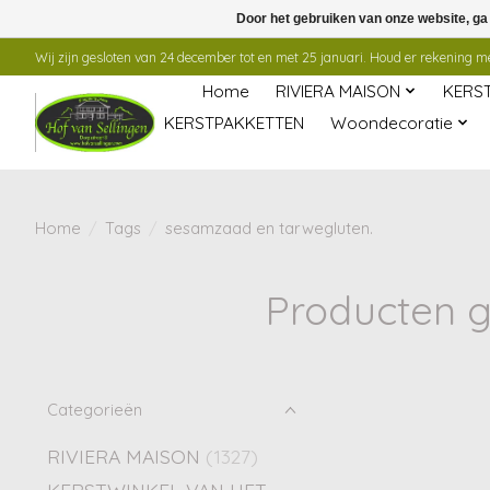
Door het gebruiken van onze website, ga
Wij zijn gesloten van 24 december tot en met 25 januari. Houd er rekening mee
Home
RIVIERA MAISON
KERS
KERSTPAKKETTEN
Woondecoratie
Home
/
Tags
/
sesamzaad en tarwegluten.
Producten 
Categorieën
RIVIERA MAISON
(1327)
KERSTWINKEL VAN HET