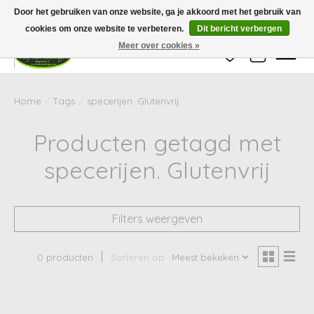
Wij zijn gesloten van 24 december tot en met 25 januari. Houd er rekening mee
Door het gebruiken van onze website, ga je akkoord met het gebruik van
dat de levertijd van uw bestelling in deze periode langer kan zijn dan
gebruikelijk.
cookies om onze website te verbeteren.
Dit bericht verbergen
Meer over cookies »
Verlanglijst
Winkelwag
Home
/
Tags
/
specerijen. Glutenvrij
Producten getagd met
specerijen. Glutenvrij
Filters weergeven
0 producten
Sorteren op
Meest bekeken