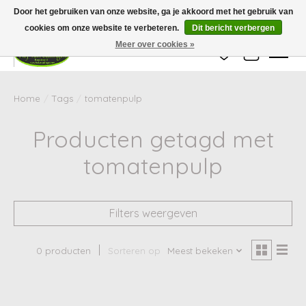
Wij zijn gesloten van 24 december tot en met 25 januari. Houd er rekening mee
Door het gebruiken van onze website, ga je akkoord met het gebruik van
dat de levertijd van uw bestelling in deze periode langer kan zijn dan
gebruikelijk.
cookies om onze website te verbeteren.
Dit bericht verbergen
Meer over cookies »
Verlanglijst
Winkelwag
Home
/
Tags
/
tomatenpulp
Producten getagd met
tomatenpulp
Filters weergeven
0 producten
Sorteren op
Meest bekeken