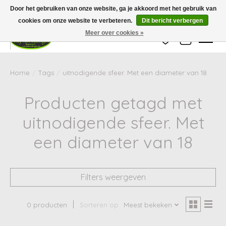
Wij zijn gesloten van 24 december tot en met 25 januari. Houd er rekening mee
Door het gebruiken van onze website, ga je akkoord met het gebruik van
dat de levertijd van uw bestelling in deze periode langer kan zijn dan
gebruikelijk.
cookies om onze website te verbeteren.
Dit bericht verbergen
Meer over cookies »
Verlanglijst
Winkelwag
Home
/
Tags
/
uitnodigende sfeer. Met een diameter van 18
Producten getagd met
uitnodigende sfeer. Met
een diameter van 18
Filters weergeven
0 producten
Sorteren op
Meest bekeken