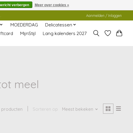
bericht verbergen
Meer over cookies »
.
Aanmelden / Inloggen
MOEDERDAG
Delicatessen
ftcard
MijnStijl
Lang kalenders 2027
tot meel
 producten
Sorteren op
Meest bekeken