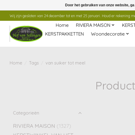
Door het gebruiken van onze website, ga
Wij zijn gesloten van 24 december tot en met 25 januari. Houd er rekening mee
Home
RIVIERA MAISON
KERS
KERSTPAKKETTEN
Woondecoratie
Home
/
Tags
/
van suiker tot meel
Product
Categorieën
RIVIERA MAISON
(1327)
KERSTWINKEL VAN HET