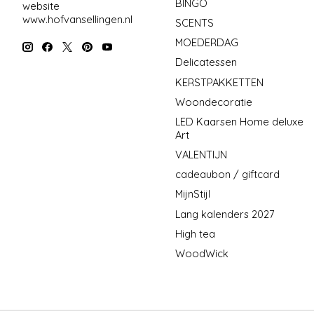
BINGO
website
www.hofvansellingen.nl
SCENTS
MOEDERDAG
Delicatessen
KERSTPAKKETTEN
Woondecoratie
LED Kaarsen Home deluxe
Art
VALENTIJN
cadeaubon / giftcard
MijnStijl
Lang kalenders 2027
High tea
WoodWick