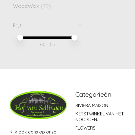
WoodWick
(79)
Prijs
Minimale prijswaarde
Price maximum value
€
0
- €
5
Categorieën
RIVIERA MAISON
KERSTWINKEL VAN HET
NOORDEN.
FLOWERS
Kijk ook eens op onze