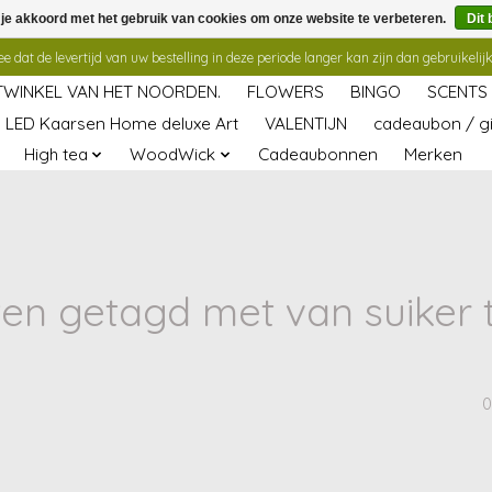
 je akkoord met het gebruik van cookies om onze website te verbeteren.
Dit 
 dat de levertijd van uw bestelling in deze periode langer kan zijn dan gebruikelijk
TWINKEL VAN HET NOORDEN.
FLOWERS
BINGO
SCENTS
LED Kaarsen Home deluxe Art
VALENTIJN
cadeaubon / gi
High tea
WoodWick
Cadeaubonnen
Merken
en getagd met van suiker 
0