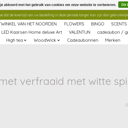
 je akkoord met het gebruik van cookies om onze website te verbeteren.
Dit 
 dat de levertijd van uw bestelling in deze periode langer kan zijn dan gebruikelijk
TWINKEL VAN HET NOORDEN.
FLOWERS
BINGO
SCENTS
LED Kaarsen Home deluxe Art
VALENTIJN
cadeaubon / gi
High tea
WoodWick
Cadeaubonnen
Merken
et verfraaid met witte sp
0