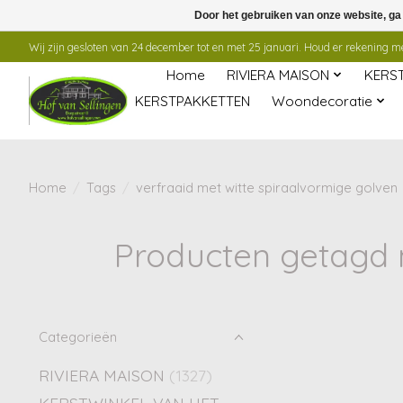
Door het gebruiken van onze website, ga
Wij zijn gesloten van 24 december tot en met 25 januari. Houd er rekening mee
Home
RIVIERA MAISON
KERS
KERSTPAKKETTEN
Woondecoratie
Home
/
Tags
/
verfraaid met witte spiraalvormige golven
Producten getagd m
Categorieën
RIVIERA MAISON
(1327)
KERSTWINKEL VAN HET