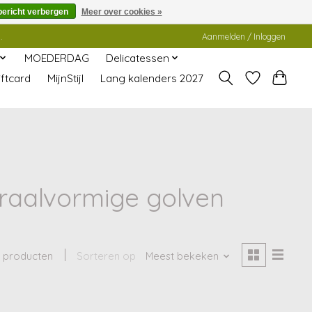
bericht verbergen
Meer over cookies »
.
Aanmelden / Inloggen
MOEDERDAG
Delicatessen
ftcard
MijnStijl
Lang kalenders 2027
iraalvormige golven
 producten
Sorteren op
Meest bekeken