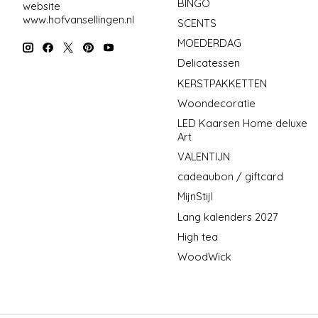
BINGO
website
www.hofvansellingen.nl
SCENTS
MOEDERDAG
Delicatessen
KERSTPAKKETTEN
Woondecoratie
LED Kaarsen Home deluxe
Art
VALENTIJN
cadeaubon / giftcard
MijnStijl
Lang kalenders 2027
High tea
WoodWick