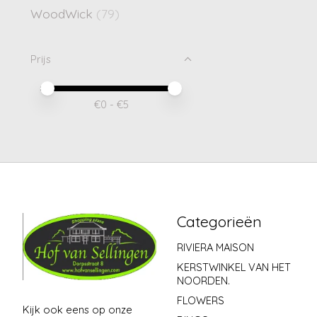
WoodWick
(79)
Prijs
Minimale prijswaarde
Price maximum value
€
0
- €
5
Categorieën
RIVIERA MAISON
KERSTWINKEL VAN HET
NOORDEN.
FLOWERS
Kijk ook eens op onze