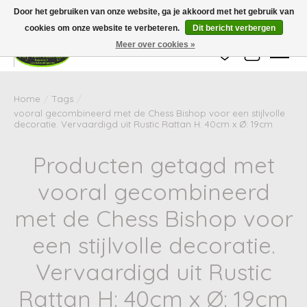
Wij zijn gesloten van 24 december tot en met 25 januari. Houd er rekening mee
Door het gebruiken van onze website, ga je akkoord met het gebruik van
dat de levertijd van uw bestelling in deze periode langer kan zijn dan
gebruikelijk.
cookies om onze website te verbeteren.
Dit bericht verbergen
Meer over cookies »
Verlanglijst
Winkelwag
Home
/
Tags
/
vooral gecombineerd met de Chess Bishop voor een stijlvolle
decoratie. Vervaardigd uit Rustic Rattan H: 40cm x Ø: 19cm
Producten getagd met
vooral gecombineerd
met de Chess Bishop voor
een stijlvolle decoratie.
Vervaardigd uit Rustic
Rattan H: 40cm x Ø: 19cm