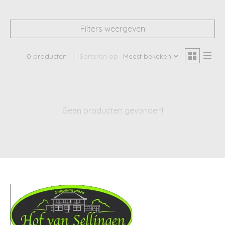
Filters weergeven
0 producten
Sorteren op
Meest bekeken
Geen producten gevonden!